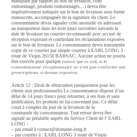
manquant par rapport au bon de livraison, colis
endommagé, produits endommagés…) devra être
impérativement indiquée sur le bon de livraison sous forme
manuscrite, accompagnée de la signature du client. Le
consommateur devra signaler cette anomalie en adressant
au transporteur dans les trois jours ouvrables suivants la
date de livraison un courrier recommandé avec accusé de
réception exposant et confirmant les réclamations exposées
sur le bon de livraison. Le consommateur devra transmettre
copie de ce courrier par simple courrier à EARL LONG 3
route de Viopis 26150 BARSAC. Aucune action ne pourra
être exercée pour quelque
raison que ce soit, si le
consommateur réceptionnaire ne s’est pas conformé aux
prescriptions ci-
dessus exposées.
Article 12 : Droit de rétractation (uniquement pour les
clients non professionnels) Le consommateur dispose d’un
délai de 14 jours francs pour retourner, à ses frais et sans
justification, les produits ne lui convenant pas. Ce délai
court à compter du jour de la livraison de la
commande du consommateur. Tout retour devra être
signalé au préalable auprès du Service Client de l’ EARL
LONG :
– par email à
contact@domaine-long.fr
– par courrier à : EARL LONG 3 route de Viopis