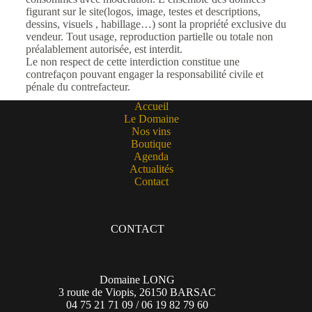
figurant sur le site(logos, image, testes et descriptions,
dessins, visuels , habillage…) sont la propriété exclusive du
vendeur. Tout usage, reproduction partielle ou totale non
préalablement autorisée, est interdit.
Le non respect de cette interdiction constitue une
contrefaçon pouvant engager la responsabilité civile et
pénale du contrefacteur.
Accueil
Le Domaine
Nos vins
Boutique
Agenda
Actualités
Contact
CONTACT
Domaine LONG
3 route de Viopis, 26150 BARSAC
04 75 21 71 09 / 06 19 82 79 60