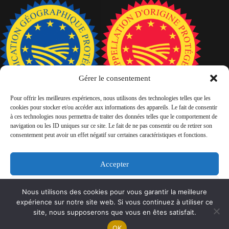
Gérer le consentement
Pour offrir les meilleures expériences, nous utilisons des technologies telles que les
cookies pour stocker et/ou accéder aux informations des appareils. Le fait de consentir
à ces technologies nous permettra de traiter des données telles que le comportement de
navigation ou les ID uniques sur ce site. Le fait de ne pas consentir ou de retirer son
consentement peut avoir un effet négatif sur certaines caractéristiques et fonctions.
Accepter
Nos conditions générales de vente
L’abus d’alcool est dangereux pour la santé, à consommer
Refuser
Nous utilisons des cookies pour vous garantir la meilleure
avec modération
expérience sur notre site web. Si vous continuez à utiliser ce
Mentions légales
Voir les préférences
site, nous supposerons que vous en êtes satisfait.
OK