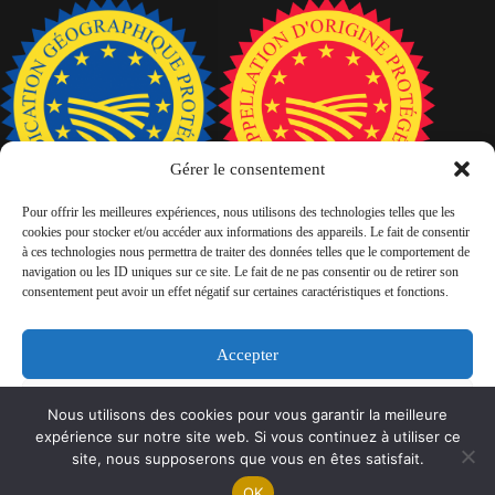
Gérer le consentement
Pour offrir les meilleures expériences, nous utilisons des technologies telles que les
cookies pour stocker et/ou accéder aux informations des appareils. Le fait de consentir
à ces technologies nous permettra de traiter des données telles que le comportement de
navigation ou les ID uniques sur ce site. Le fait de ne pas consentir ou de retirer son
consentement peut avoir un effet négatif sur certaines caractéristiques et fonctions.
Accepter
Nos conditions générales de vente
L’abus d’alcool est dangereux pour la santé, à consommer
Refuser
Nous utilisons des cookies pour vous garantir la meilleure
avec modération
expérience sur notre site web. Si vous continuez à utiliser ce
Mentions légales
Voir les préférences
site, nous supposerons que vous en êtes satisfait.
OK